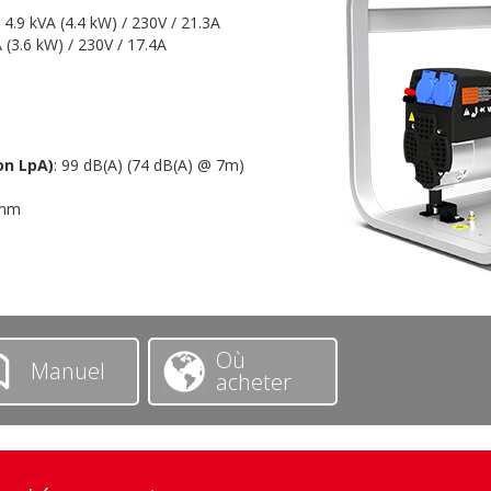
: 4.9 kVA (4.4 kW) / 230V / 21.3A
A (3.6 kW) / 230V / 17.4A
on LpA)
: 99 dB(A) (74 dB(A) @ 7m)
 mm
Où
Manuel
acheter