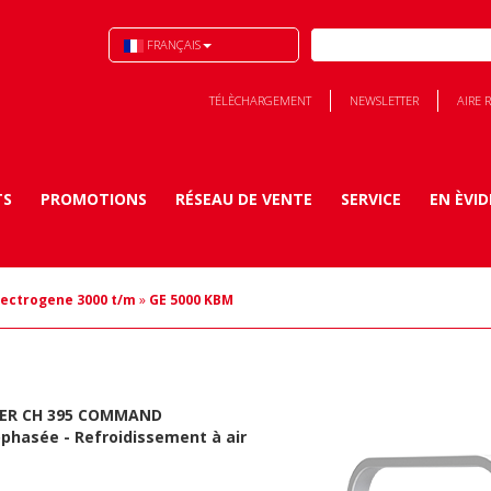
FRANÇAIS
TÉLÈCHARGEMENT
NEWSLETTER
AIRE 
TS
PROMOTIONS
RÉSEAU DE VENTE
SERVICE
EN ÈVI
lectrogene 3000 t/m
»
GE 5000 KBM
ER CH 395 COMMAND
ophasée -
Refroidissement à air