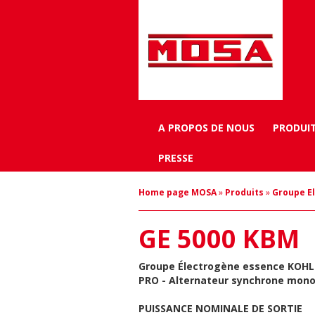
A PROPOS DE NOUS
PRODUI
PRESSE
Home page MOSA
»
Produits
»
Groupe E
GE 5000 KBM
Groupe Électrogène essence
KOHL
PRO - Alternateur synchrone mon
PUISSANCE NOMINALE DE SORTIE