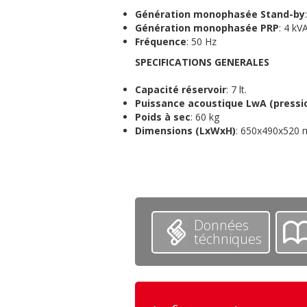
Génération
monophasée
Stand-by
Génération monophasée
PRP
: 4 kV
Fréquence
: 50 Hz
S
PECIFICATIONS
G
ENERALES
Capacité réservoir
: 7 lt.
Puissance acoustique LwA (pressi
Poids à sec
: 60 kg
Dimensions (LxWxH)
: 650x490x520
Données
téchniques