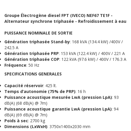
Groupe Électrogène diesel FPT (IVECO) NEF67 TE1F -
Alternateur synchrone triphasée - Refroidissement à eau
PUISSANCE NOMINALE DE SORTIE
Génération
triphasée
Stand-by
: 168 kVA (134.4 kW) /400V /
242.5 A
Génération triphasée
PRP
: 153 kVA (122.4 kW) / 400V / 221 A
Génération triphasée
COP
: 122 kVA (97.6 kW) / 400V / 176.3 A
Fréquence
: 50 Hz
S
PECIFICATIONS
G
ENERALES
Capacité réservoir
: 425 lt.
Temps d’autonomie (75% de PRP)
: 16 h
Puissance acoustique mesurée LwA (pression LpA)
: 93
dB(A) (68 dB(A) @ 7m)
Puissance acoustique garantie LwA (pression LpA)
: 94
dB(A) (69 dB(A) @ 7m)
Poids à sec
: 2700 kg
Dimensions (LxWxH)
: 3750x1400x2030 mm