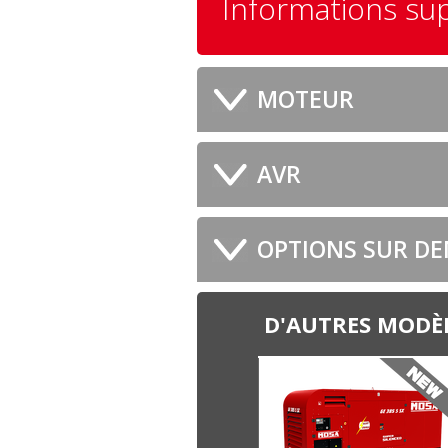
Informations su
MOTEUR
AVR
OPTIONS SUR D
D'AUTRES MODÈL