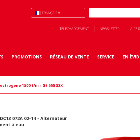
FRANÇAIS
TÉLÈCHARGEMENT
NEWSLETTER
AIRE 
TS
PROMOTIONS
RÉSEAU DE VENTE
SERVICE
EN ÈVI
lectrogene 1500 t/m
»
GE 555 SSX
DC13 072A 02-14 - Alternateur
ement à eau