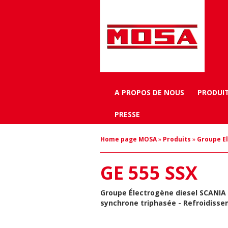
A PROPOS DE NOUS
PRODUI
PRESSE
Home page MOSA
»
Produits
»
Groupe E
GE 555 SSX
Groupe Électrogène diesel SCANIA 
synchrone triphasée - Refroidiss