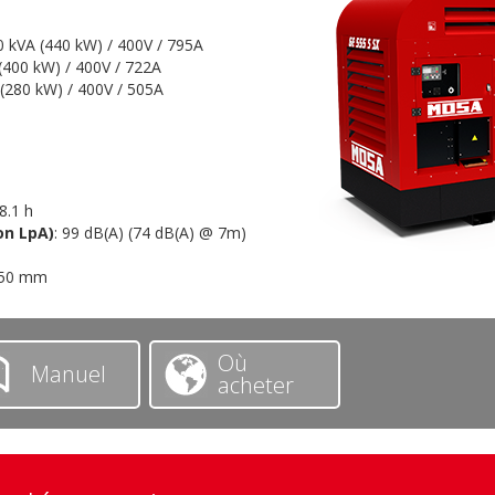
0 kVA (440 kW) / 400V / 795A
 (400 kW) / 400V / 722A
 (280 kW) / 400V / 505A
 8.1 h
on LpA)
: 99 dB(A) (74 dB(A) @ 7m)
150 mm
Où
Manuel
acheter