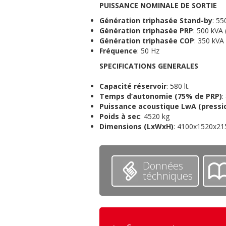
PUISSANCE NOMINALE DE SORTIE
Génération
triphasée
Stand-by
: 55
Génération triphasée
PRP
: 500 kVA
Génération triphasée
COP
: 350 kVA
Fréquence
: 50 Hz
S
PECIFICATIONS
G
ENERALES
Capacité réservoir
: 580 lt.
Temps d’autonomie (75% de PRP)
:
Puissance acoustique LwA (pressi
Poids à sec
: 4520 kg
Dimensions (LxWxH)
: 4100x1520x2
Données
téchniques