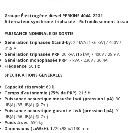
Groupe Électrogène diesel PERKINS 404A-22G1 -
Alternateur synchrone triphasée - Refroidissement à eau
PUISSANCE NOMINALE DE SORTIE
Génération triphasée
Stand-by
: 22 kVA (17.6 kW) / 400V /
31.8 A
Génération triphasée
PRP
: 20 kVA (16 kW) / 400V / 28.9 A
Génération monophasée
PRP
: 7 kVA / 230V / 30.4A
Fréquence
: 50 Hz
S
PECIFICATIONS
G
ENERALES
Capacité réservoir
: 60 lt.
Temps d’autonomie (75% de PRP)
: 21.5 h
Puissance acoustique mesurée LwA (pression LpA)
: 90
dB(A) (65 dB(A) @ 7m)
Puissance acoustique garantie LwA (pression LpA)
: 91
dB(A) (66 dB(A) @ 7m)
Poids à sec
: 650 kg
Dimensions (LxWxH)
: 1720x985x1130 mm