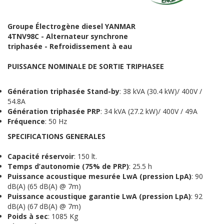
Groupe Électrogène diesel YANMAR
4TNV98C - Alternateur synchrone
triphasée -
Refroidissement à eau
PUISSANCE NOMINALE DE SORTIE TRIPHASEE
Génération triphasée
Stand-by
: 38 kVA (30.4 kW)/ 400V /
54.8A
Génération triphasée
PRP
: 34 kVA (27.2 kW)/ 400V / 49A
Fréquence
: 50 Hz
S
PECIFICATIONS
G
ENERALES
Capacité réservoir
: 150 lt.
Temps d’autonomie (75% de PRP)
: 25.5 h
Puissance acoustique mesurée LwA (pression LpA)
: 90
dB(A) (65 dB(A) @ 7m)
Puissance acoustique garantie LwA (pression LpA)
: 92
dB(A) (67 dB(A) @ 7m)
Poids à sec
: 1085 Kg