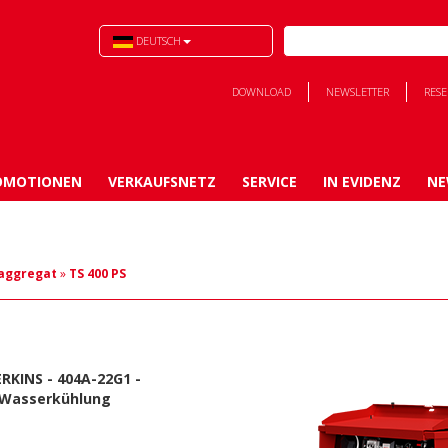
DEUTSCH
DOWNLOAD
NEWSLETTER
RES
OMOTIONEN
VERKAUFSNETZ
SERVICE
IN EVIDENZ
NE
aggregat
»
TS 400 PS
RKINS - 404A-22G1 -
 Wasserkühlung