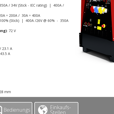
350A / 34V (Stick - IEC rating) | 400A /
: 20A ÷ 200A / 30A ÷ 400A
 100% (Stick) | 400A /26V @ 60% - 350A
ung)
: 72 V
/ 23.1 A
 43.5 A
128 mm
Einkaufs-
Bedienungs
Stellen