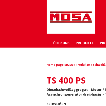
ÜBER UNS
PRODUKTE
PR
Home page MOSA
»
Produkte
»
Schweiß
TS 400 PS
Dieselschweißaggregat - Motor PE
Asynchrongenerator dreiphasig -
SCHWEIßEN