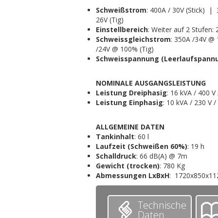
Schweißstrom
: 400A / 30V (Stick) | 
26V (Tig)
Einstellbereich
: Weiter auf 2 Stufen
Schweissgleichstrom
: 350A /34V @
/24V @ 100% (Tig)
Schweisspannung (Leerlaufspann
NOMINALE AUSGANGSLEISTUNG
Leistung Dreiphasig
: 16 kVA / 400 V 
Leistung Einphasig
: 10 kVA / 230 V /
ALLGEMEINE DATEN
Tankinhalt
: 60 l
Laufzeit (Schweißen 60%)
: 19 h
Schalldruck
: 66 dB(A) @ 7m
Gewicht (trocken)
: 780 Kg
Abmessungen LxBxH
: 1720x850x1
Technische
Daten