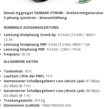
Diesel-Aggregat YANMAR 3TNV80 - Drehstromgenerator
3-phasig synchron - Wasserkühlung
NOMINALE AUSGANGSLEISTUNG
Leistung
Dreiphasig
Stand-by
: 9.5 kVA (7.6 kW) / 400V /
13.7A
Leistung Dreiphasig
PRP
: 9 kVA (7.2 kW) /400V / 13A
Leistung Einphasig
PRP
: 4.5 kVA / 230V / 19.5A
Frequenz
: 50 Hz
A
LLGEMEINE
D
ATEN
Tankinhalt
: 30 lt.
Laufzeit (75% der PRP)
: 15 h
Gemessener Schallpegelwert Lwa
(druck LpA)
: 87 dB(A)
(62 dB(A) @ 7 m)
Garantierter Schallpegelwert Lwa
(druck LpA)
: 88 dB(A)
(63 dB(A) @ 7 m)
Trockengewicht
: 410 kg
Dimensions
(LxWxH)
: 1460x700x920 mm