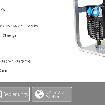
5 kW)
1x 230V 16A 2P+T Schuko
er Ölmenge
B(A) (74 dB(A) @7m)
90 mm
Einkaufs-
Bedienungs
Stellen