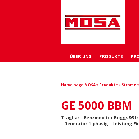
ÜBER UNS
PRODUKTE
PR
Home page MOSA
»
Produkte
»
Stromer
GE 5000 BBM
Tragbar - Benzinmotor
Briggs&Str
-
Generator
1-phasig - Leistung E