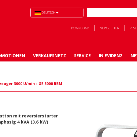
DEUTSCH
DOWNLOAD
NEWSLETTER
RES
OMOTIONEN
VERKAUFSNETZ
SERVICE
IN EVIDENZ
NE
zeuger 3000 U/min
»
GE 5000 BBM
atton
mit reversierstarter
inphasig
4 kVA (3.6 kW)