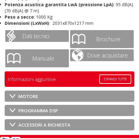
Potenza acustica garantita LwA (pressione LpA)
: 95 dB(A)
(70 dB(A) @ 7 m)
Peso a secco
: 1000 Kg
Dimensioni (LxWxH)
: 2031x870x1217 mm
Dati tecnici
Brochure
Dove acquistare
Manuale
Informazioni aggiuntive
ESPANDI TUTTE
MOTORE
PROGRAMMA DSP
ACCESSORI A RICHIESTA