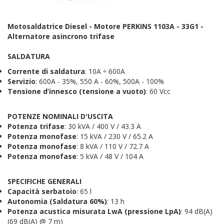
Motosaldatrice Diesel - Motore PERKINS 1103A - 33G1 -
Alternatore asincrono trifase
SALDATURA
Corrente di saldatura
: 10A ÷ 600A
Servizio
: 600A - 35%, 550 A - 60%, 500A - 100%
Tensione d’innesco (tensione a vuoto)
: 60 Vcc
POTENZE NOMINALI D'USCITA
Potenza trifase
: 30 kVA / 400 V / 43.3 A
Potenza monofase
: 15 kVA / 230 V / 65.2 A
Potenza monofase
: 8 kVA / 110 V / 72.7 A
Potenza monofase
: 5 kVA / 48 V / 104 A
SPECIFICHE GENERALI
Capacità serbatoio
: 65 l
Autonomia (Saldatura 60%)
: 13 h
Potenza acustica misurata LwA (pressione LpA)
: 94 dB(A)
(69 dB(A) @ 7 m)